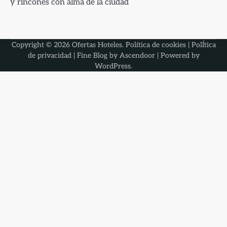
y rincones con alma de la ciudad
Copyright © 2026
Ofertas Hoteles
.
Política de cookies
|
PolÍtica
de privacidad
| Fine Blog by
Ascendoor
| Powered by
WordPress
.