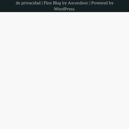
de privacidad
| Fine Blog by
Ascendoor
| Powered by
WordPress
.