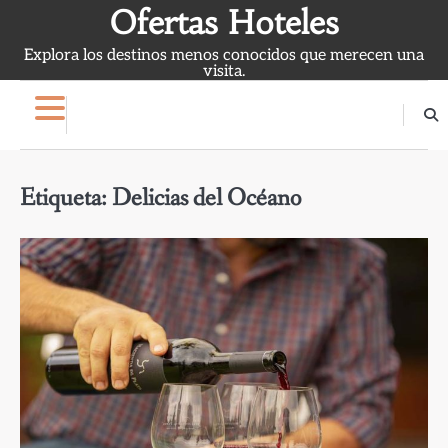
Skip
Ofertas Hoteles
to
Explora los destinos menos conocidos que merecen una
content
visita.
Etiqueta:
Delicias del Océano