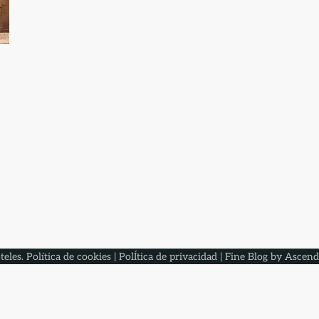
teles
.
Política de cookies
|
PolÍtica de privacidad
| Fine Blog by
Ascend