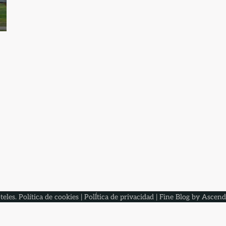
teles
.
Política de cookies
|
PolÍtica de privacidad
| Fine Blog by
Ascend