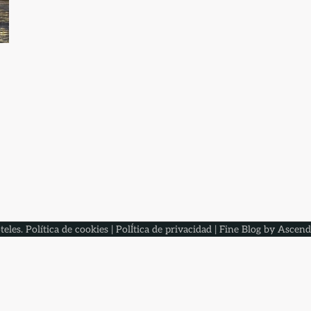
teles
.
Política de cookies
|
PolÍtica de privacidad
| Fine Blog by
Ascend