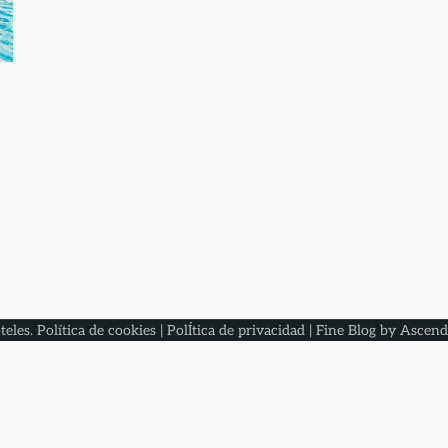
teles
.
Política de cookies
|
PolÍtica de privacidad
| Fine Blog by
Ascend