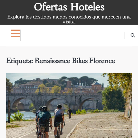
Skip
Ofertas Hoteles
to
Explora los destinos menos conocidos que merecen una
content
visita.
Etiqueta:
Renaissance Bikes Florence