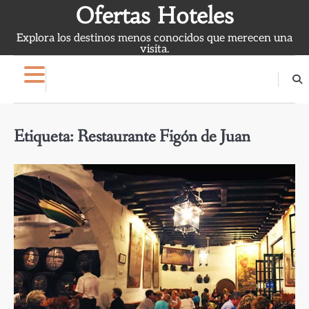
Skip
Ofertas Hoteles
to
Explora los destinos menos conocidos que merecen una
content
visita.
Etiqueta:
Restaurante Figón de Juan