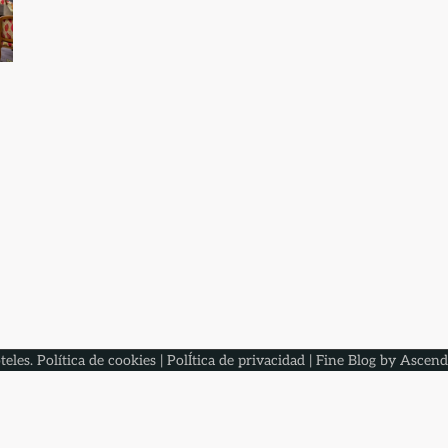
teles
.
Política de cookies
|
PolÍtica de privacidad
| Fine Blog by
Ascend