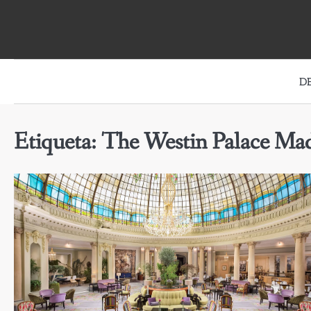
Skip
to
content
D
Etiqueta:
The Westin Palace Ma