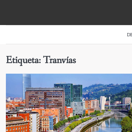
Skip
to
content
D
Etiqueta:
Tranvías