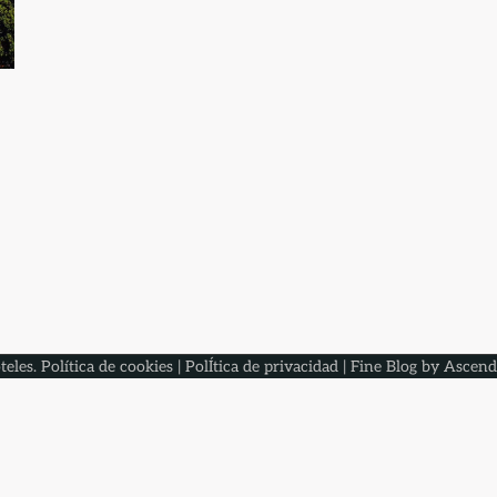
teles
.
Política de cookies
|
PolÍtica de privacidad
| Fine Blog by
Ascend