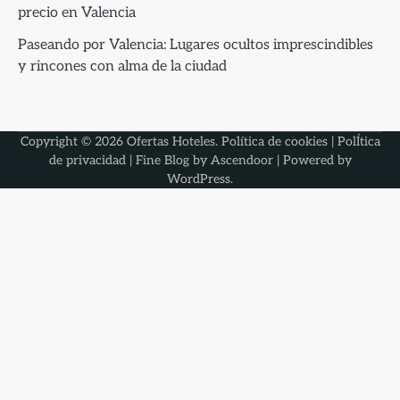
precio en Valencia
Paseando por Valencia: Lugares ocultos imprescindibles
y rincones con alma de la ciudad
Copyright © 2026
Ofertas Hoteles
.
Política de cookies
|
PolÍtica
de privacidad
| Fine Blog by
Ascendoor
| Powered by
WordPress
.