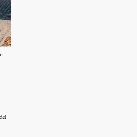
te
del
e