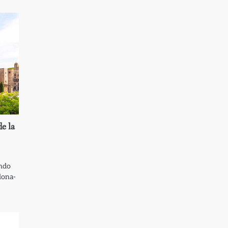
e la
ando
lona-