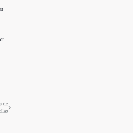
os
ar
s de
llas