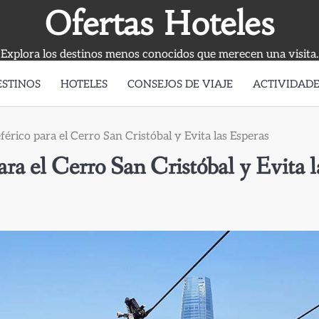
Ofertas Hoteles
Explora los destinos menos conocidos que merecen una visita.
ESTINOS
HOTELES
CONSEJOS DE VIAJE
ACTIVIDADE
férico para el Cerro San Cristóbal y Evita las Esperas
ara el Cerro San Cristóbal y Evita l