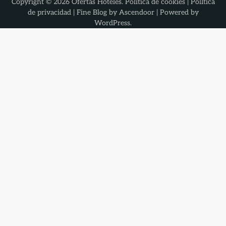
Copyright © 2026
Ofertas Hoteles
.
Política de cookies
|
PolÍtica
de privacidad
| Fine Blog by
Ascendoor
| Powered by
WordPress
.