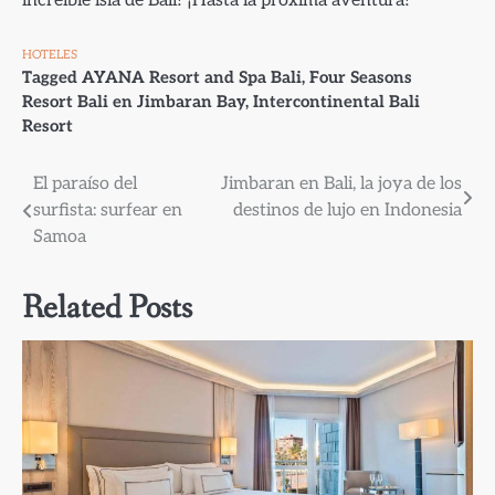
increíble isla de Bali! ¡Hasta la próxima aventura!
HOTELES
Tagged
AYANA Resort and Spa Bali
,
Four Seasons
Resort Bali en Jimbaran Bay
,
Intercontinental Bali
Resort
Navegación
El paraíso del
Jimbaran en Bali, la joya de los
surfista: surfear en
destinos de lujo en Indonesia
de
Samoa
entradas
Related Posts