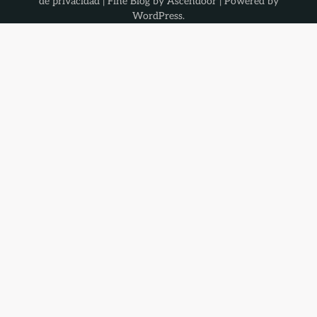
de privacidad
| Fine Blog by
Ascendoor
| Powered by
WordPress
.