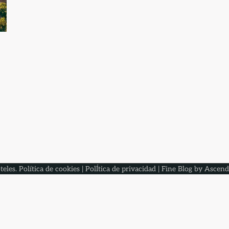
teles
.
Política de cookies
|
PolÍtica de privacidad
| Fine Blog by
Ascend