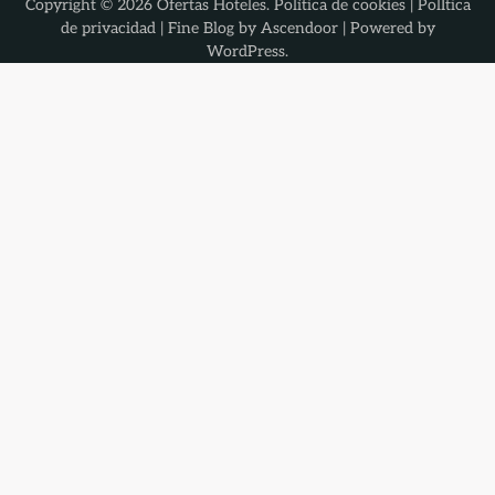
Copyright © 2026
Ofertas Hoteles
.
Política de cookies
|
PolÍtica
de privacidad
| Fine Blog by
Ascendoor
| Powered by
WordPress
.