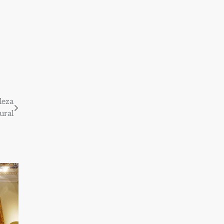
leza
ural