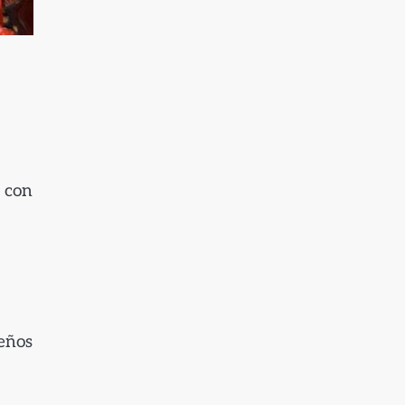
s con
ueños