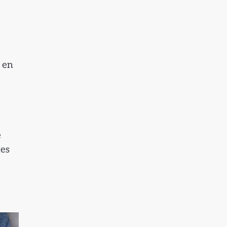
 en
e
tes