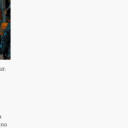
ur.
a
 no