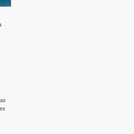
a
mas
es