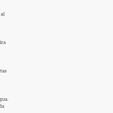
 al
ira
itas
gua.
da