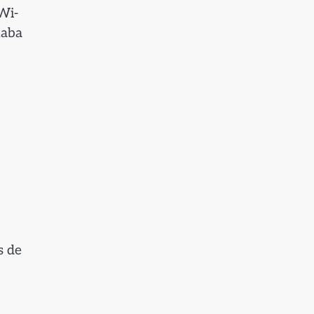
Wi-
naba
s de