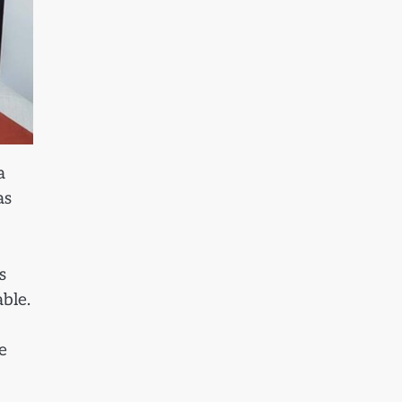
a
as
s
ble.
e