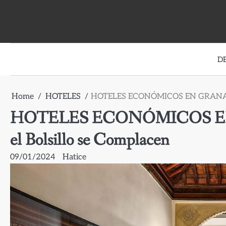
Skip
to
content
D
Home
HOTELES
HOTELES ECONÓMICOS EN GRANADA: D
HOTELES ECONÓMICOS EN G
el Bolsillo se Complacen
09/01/2024
Hatice