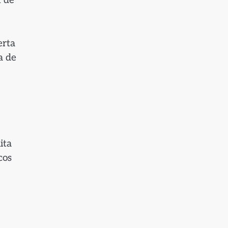
n de
erta
a de
ita
cos